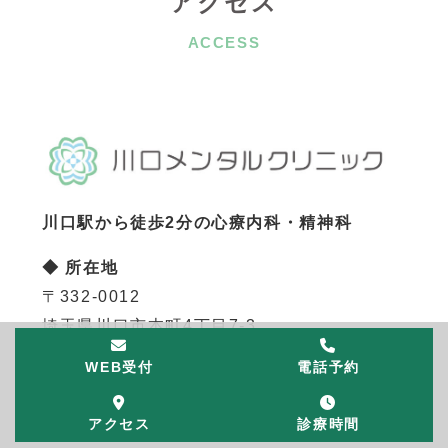
アクセス
ACCESS
川口駅から徒歩2分の心療内科・精神科
◆ 所在地
〒332-0012
埼玉県川口市本町4丁目7-3
ミヤビル１F
WEB受付
電話予約
電話予約はこちらから
アクセス
診療時間
TEL:090-2481-6889