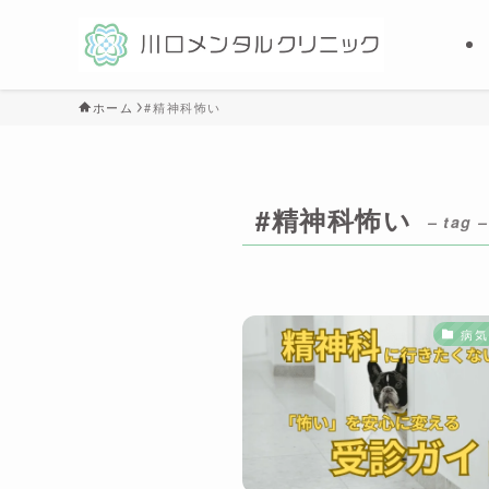
ホーム
#精神科怖い
#精神科怖い
– tag –
病気