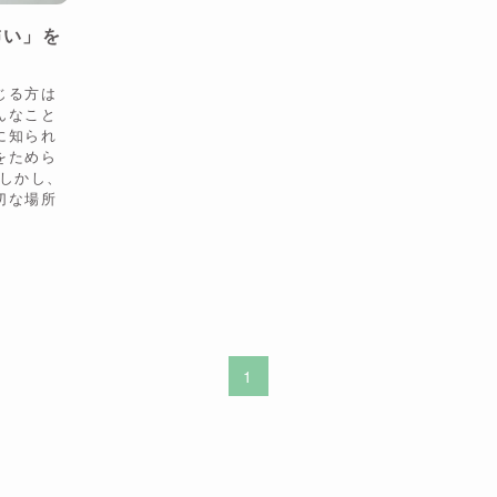
怖い」を
じる方は
んなこと
に知られ
をためら
 しかし、
切な場所
1